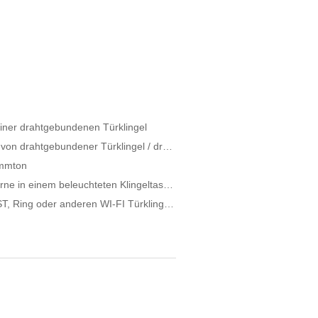
iner drahtgebundenen Türklingel
Schlechter / schwacher Ton von drahtgebundener Türklingel / drahtgebundenem Gong
ummton
Wie wechsele ich die Glühbirne in einem beleuchteten Klingeltaster?
Kann die Byron 776 mit NEST, Ring oder anderen WI-FI Türklingen verwendet werden?