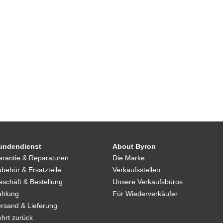
undendienst
About Byron
arantie & Reparaturen
Die Marke
behör & Ersatzteile
Verkaufsstellen
schäft & Bestellung
Unsere Verkaufsbüros
ahlung
Für Wiederverkäufer
rsand & Lieferung
hrt zurück