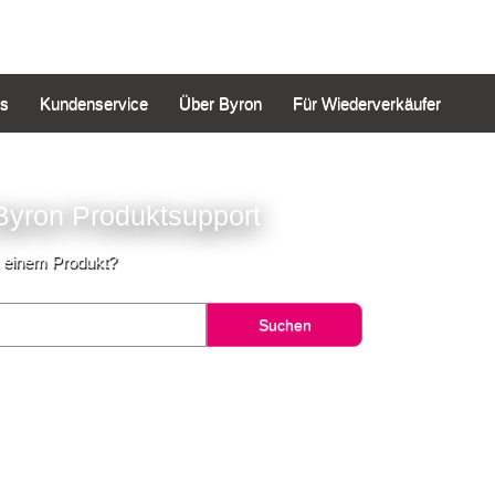
is
Kundenservice
Über Byron
Für Wiederverkäufer
yron Produktsupport
u einem Produkt?
Suchen