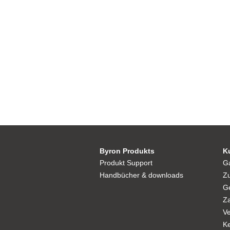
Byron Produkts
K
Produkt Support
G
Handbücher & downloads
Zu
Ge
Z
Ve
Ke