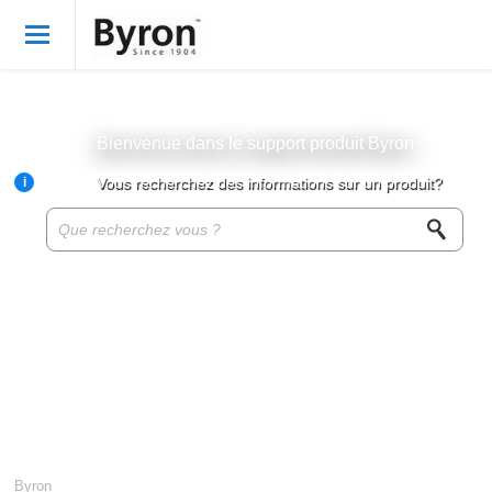
Bienvenue
French
Connexion
Bienvenue dans le support produit Byron
i
Vous recherchez des informations sur un produit?
Byron Products
Product knowledge base
Customer service
About Byron
For resellers
Byron