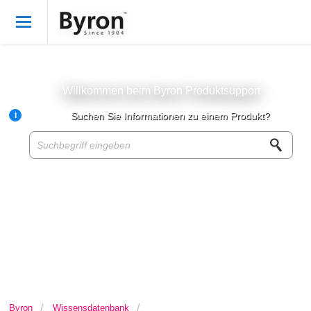
Willkommen
German
Anmelden
Willkommen beim Byron Produktsupport
i
Suchen Sie Informationen zu einem Produkt?
Byron Produkte
Produktwissensbasis
Kundenservice
Über Byron
Für Wiederverkäufer
Byron
Wissensdatenbank