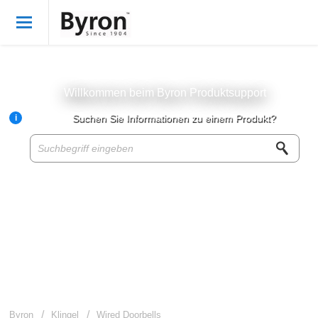
Willkommen
German
Anmelden
Willkommen beim Byron Produktsupport
i
Suchen Sie Informationen zu einem Produkt?
Byron Produkte
Produktwissensbasis
Kundenservice
Über Byron
Für Wiederverkäufer
Byron
Klingel
Wired Doorbells