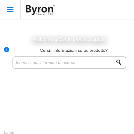
Benvenuto
Italian
Accedi
Welcome at Byron product support
i
Cerchi informazioni su un prodotto?
Byron Products
Product knowledge base
Customer service
About Byron
For resellers
Byron