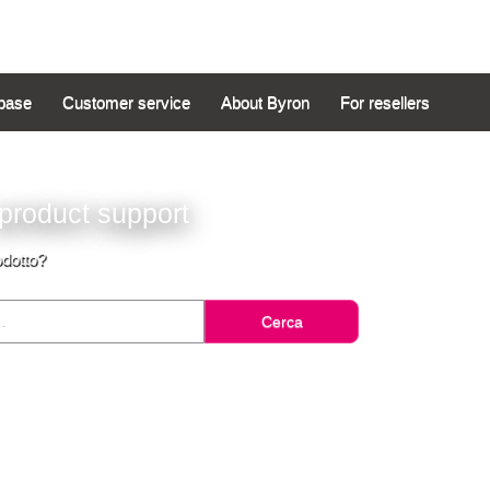
base
Customer service
About Byron
For resellers
product support
odotto?
Cerca