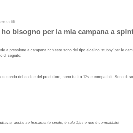
nza fili
ia ho bisogno per la mia campana a spin
erie a pressione a campana richieste sono del tipo alcalino 'stubby' per le g
 di seguito;
 seconda del codice del produttore, sono tutti a 12v e compatibili. Sono di sol
avia, anche se fisicamente simile, è solo 1,5v e non è compatibile!