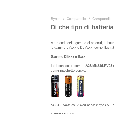
Byron
Campanello
Campanello se
Di che tipo di batter
A seconda della gamma di prodotti, le batt
le gamme BYxxx e DBYxxx, come illustrato
Gamme DBxxx e Bxxx
I tipi conosciuti come -
A23/MN21/LRV08
a
come pacchetto doppio.
SUGGERIMENTO: Non usare il tipo LR1, tutt