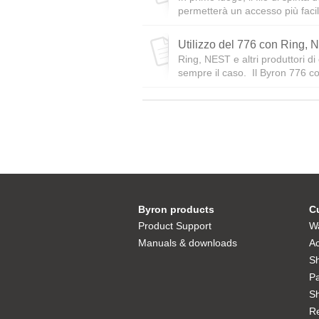
permetterà un accesso più facile 
Utilizzo del 776 con Ring, N
Ring, NEST e altri produttori d
sempre il caso. Il Byron 776 co
Byron products
C
Product Support
Wa
Manuals & downloads
Ac
S
P
Sh
R