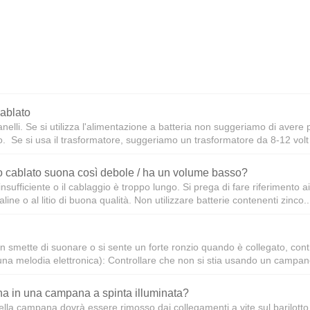
ablato
elli. Se si utilizza l'alimentazione a batteria non suggeriamo di avere p
. Se si usa il trasformatore, suggeriamo un trasformatore da 8-12 volt 
 cablato suona così debole / ha un volume basso?
sufficiente o il cablaggio è troppo lungo. Si prega di fare riferimento a
aline o al litio di buona qualità. Non utilizzare batterie contenenti zinco..
n smette di suonare o si sente un forte ronzio quando è collegato, cont
una melodia elettronica): Controllare che non si stia usando un campanel
a in una campana a spinta illuminata?
a della campana dovrà essere rimosso dai collegamenti a vite sul barilot