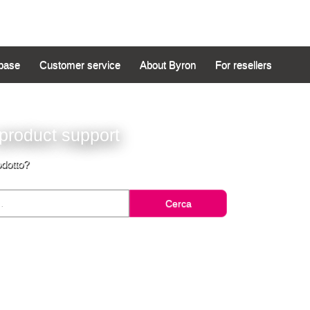
base
Customer service
About Byron
For resellers
product support
odotto?
Cerca