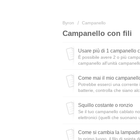
Byron
Campanello
Campanello con fili
Usare più di 1 campanello c
È possibile avere 2 o più campan
campanello all'unità campanello
Come mai il mio campanello
Potrebbe esserci una corrente in
batterie, controlla che siano alc
Squillo costante o ronzio
Se il tuo campanello cablato no
elettronici (quelli che suonano 
Come si cambia la lampadin
In primo luogo, il filo di spint