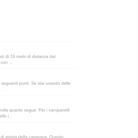
iù di 15 metri di distanza dal
con ...
i seguenti punti. Se stai usando delle
.
rolla quanto segue: Per i campanelli
lo i...
to di spinta della campana. Questo