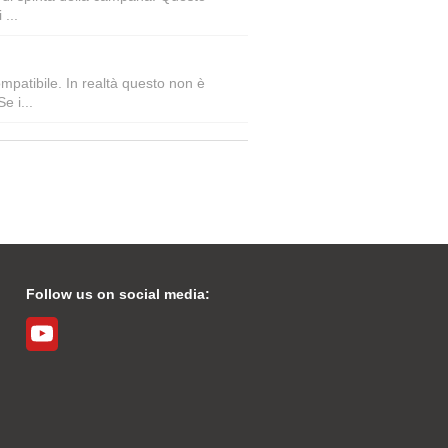
 ...
mpatibile. In realtà questo non è
e i...
Follow us on social media: