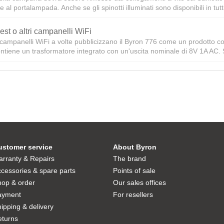
al portalampada. Anche se gli spinotti illuminati sono disponibili in tutti
est o altri campanelli WiFi
i campanelli WiFi a volte pubblicizzano il Byron 776 come un prodotto co
ntiene un trasformatore integrato con un'uscita nominale di 8V 1A AC. S
ustomer service
About Byron
rranty & Repairs
The brand
cessories & spare parts
Points of sale
hop & order
Our sales offices
ayment
For resellers
ipping & delivery
eturns