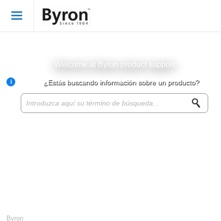
Bienvenido
Spanish
Iniciar sesión
Welcome at Byron product support
i
¿Estás buscando información sobre un producto?
Byron Products
Product knowledge base
Customer service
About Byron
For resellers
Byron