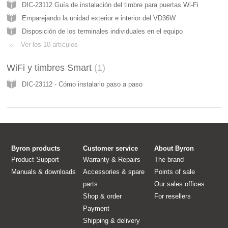
DIC-23112 Guía de instalación del timbre para puertas Wi-Fi
Emparejando la unidad exterior e interior del VD36W
Disposición de los terminales individuales en el equipo
Ver los 10 artículos
WiFi y timbres Smart
1
DIC-23112 - Cómo instalarlo paso a paso
Byron products
Customer service
About Byron
Product Support
Warranty & Repairs
The brand
Manuals & downloads
Accessories & spare
Points of sale
parts
Our sales offices
Shop & order
For resellers
Payment
Shipping & delivery