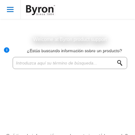
Bienvenido
Spanish
Iniciar sesión
Welcome at Byron product support
i
¿Estás buscando información sobre un producto?
Byron Products
Product knowledge base
Customer service
About Byron
For resellers