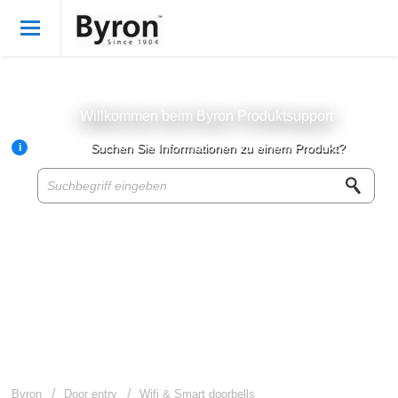
Willkommen
German
Anmelden
Willkommen beim Byron Produktsupport
i
Suchen Sie Informationen zu einem Produkt?
Byron Produkte
Produktwissensbasis
Kundenservice
Über Byron
Für Wiederverkäufer
Byron
Door entry
Wifi & Smart doorbells