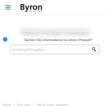
Willkommen
German
Anmelden
Willkommen beim Byron Produktsupport
i
Suchen Sie Informationen zu einem Produkt?
Byron Produkte
Produktwissensbasis
Kundenservice
Über Byron
Für Wiederverkäufer
Byron
Door entry
Wifi & Smart doorbells