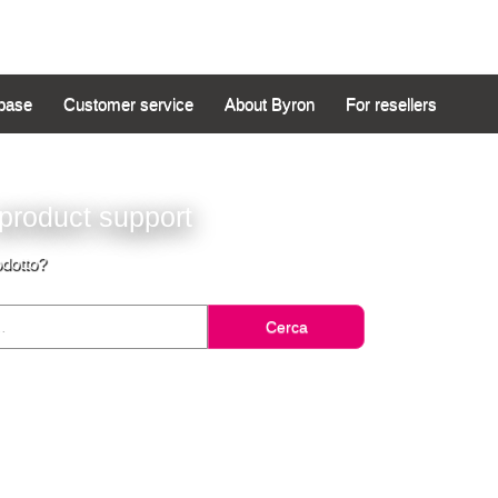
base
Customer service
About Byron
For resellers
product support
odotto?
Cerca