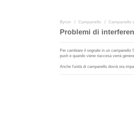
Byron
Campanello
Campanello se
Problemi di interfere
Per cambiare il segnale in un campanello SX
push e quando viene riaccesa verrà gener
Anche l'unità di campanello dovrà ora impa