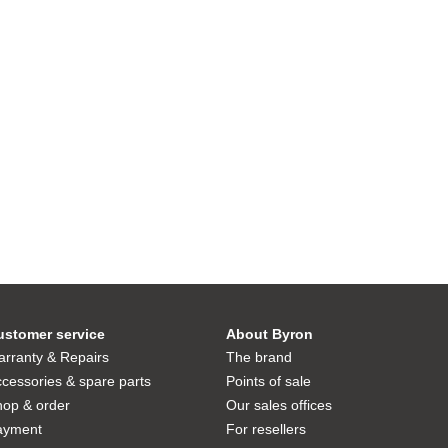
ustomer service
About Byron
rranty & Repairs
The brand
cessories & spare parts
Points of sale
hop & order
Our sales offices
ayment
For resellers