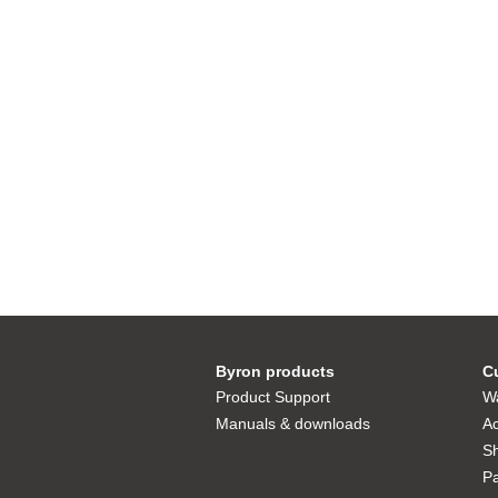
Byron products
C
Product Support
Wa
Manuals & downloads
Ac
S
P