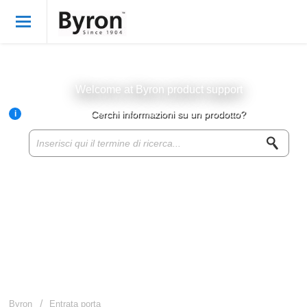
Benvenuto
Italian
Accedi
Welcome at Byron product support
i
Cerchi informazioni su un prodotto?
Byron Products
Product knowledge base
Customer service
About Byron
For resellers
Byron
Entrata porta