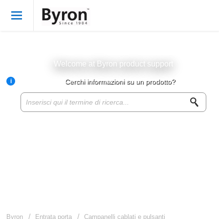
Benvenuto
Italian
Accedi
Welcome at Byron product support
i
Cerchi informazioni su un prodotto?
Byron Products
Product knowledge base
Customer service
About Byron
For resellers
Byron
Entrata porta
Campanelli cablati e pulsanti