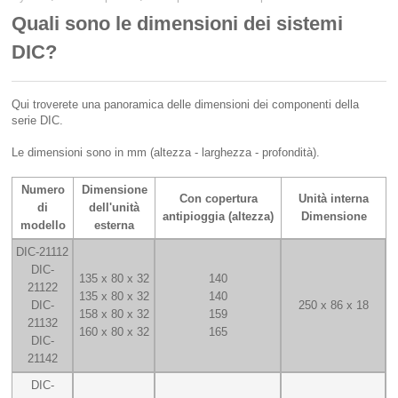
Quali sono le dimensioni dei sistemi
DIC?
Qui troverete una panoramica delle dimensioni dei componenti della
serie DIC.
Le dimensioni sono in mm (altezza - larghezza - profondità).
Numero
Dimensione
Con copertura
Unità interna
di
dell'unità
antipioggia (altezza)
Dimensione
modello
esterna
DIC-21112
DIC-
135 x 80 x 32
140
21122
135 x 80 x 32
140
DIC-
250 x 86 x 18
158 x 80 x 32
159
21132
160 x 80 x 32
165
DIC-
21142
DIC-