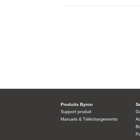
Produits Byron
Se
Support produit
Ga
Manuels & Téléchargements
Ac
Bo
P