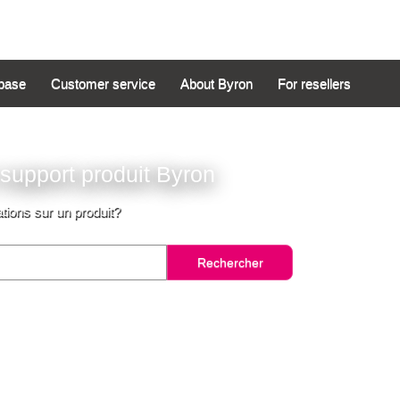
base
Customer service
About Byron
For resellers
support produit Byron
ions sur un produit?
Rechercher