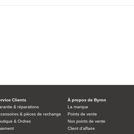
rvice Clients
À propos de Byron
rantie & réparations
La marque
cessoires & pièces de rechange
Points de vente
utique & Ordres
Nos points de vente
aiement
Client d'affaire