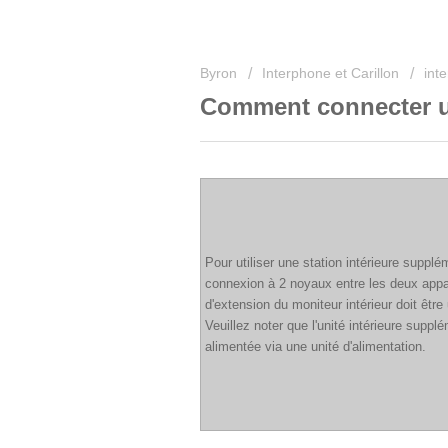
Byron
Interphone et Carillon
int
Comment connecter un
Pour utiliser une station intérieure suppl
connexion à 2 noyaux entre les deux appare
d'extension du moniteur intérieur doit être 
Veuillez noter que l'unité intérieure suppl
alimentée via une unité d'alimentation.